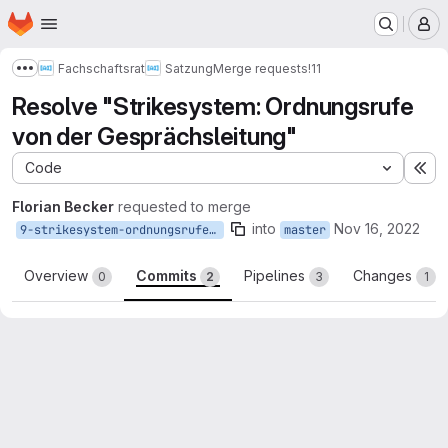
Homepage
Skip to main content
M
Fachschaftsrat
Satzung
Merge requests
!11
Show more breadcrumbs
Resolve "Strikesystem: Ordnungsrufe
von der Gesprächsleitung"
Code
Ex
Florian Becker
requested to merge
into
Nov 16, 2022
9-strikesystem-ordnungsrufe-von-der-gesprachsleitung
master
Overview
Commits
Pipelines
Changes
0
2
3
1