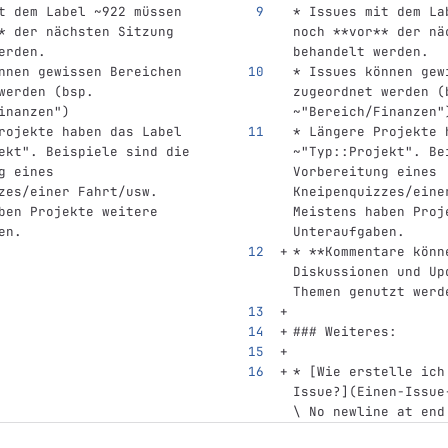
t dem Label ~922 müssen 
*
 Issues mit dem La
*
 der nächsten Sitzung 
noch 
**vor**
 der nä
erden.
behandelt werden.
nnen gewissen Bereichen 
*
 Issues können gew
werden (bsp. 
zugeordnet werden (
inanzen")
~"Bereich/Finanzen"
rojekte haben das Label 
*
 Längere Projekte 
ekt". Beispiele sind die 
~"Typ::Projekt". Be
g eines 
Vorbereitung eines 
zes/einer Fahrt/usw. 
Kneipenquizzes/eine
ben Projekte weitere 
Meistens haben Proj
en.
Unteraufgaben.
*
**Kommentare könn
Diskussionen und Up
Themen genutzt werd
### Weiteres:
*
[
Wie erstelle ich
Issue?
](
Einen-Issue
\ No newline at end