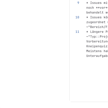
*
 Issues mi
noch 
**vor*
behandelt w
*
 Issues kö
zugeordnet 
~"Bereich/F
*
 Längere P
~"Typ::Proj
Vorbereitun
Kneipenquiz
Meistens ha
Unteraufgab