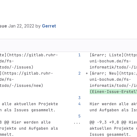
ssue
Jan 22, 2022
by
Gerret
te
](
https://gitlab.ruhr-
[
&rarr; Liste
](
http
de/fs-
uni-bochum.de/fs-
todo/-/issues
)
informatik/todo/-/i
](
https://gitlab.ruhr-
[
&rarr; Neu
](
https:
de/fs-
uni-bochum.de/fs-
todo/-/issues/new
)
informatik/todo/-/i
(Einen-Issue-Erstel
 alle aktuellen Projekte 
Hier werden alle ak
n als Issues gesammelt.
und Aufgaben als Is
8 @@ Hier werden alle 
...
@@ -9,3 +9,8 @@ Hie
rojekte und Aufgaben als 
aktuellen Projekte 
mmelt.
Issues gesammelt.