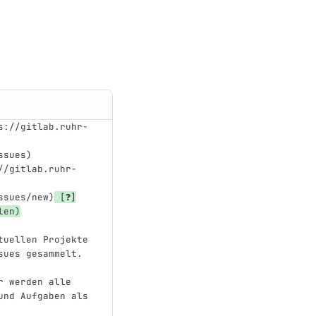
s://gitlab.ruhr-
ssues
)
//gitlab.ruhr-
ssues/new
)
[
❓
]
len)
tuellen Projekte 
sues gesammelt.
r werden alle 
und Aufgaben als 