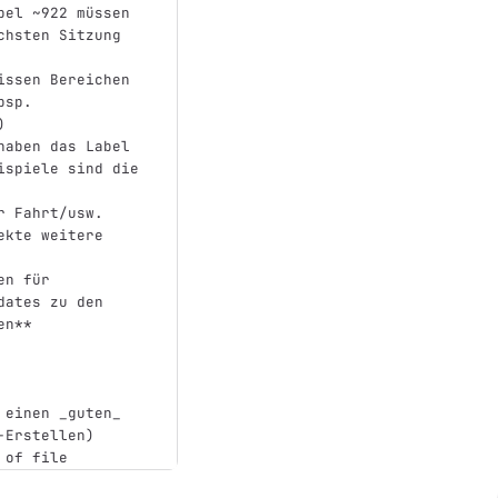
bel ~922 müssen 
chsten Sitzung 
issen Bereichen 
bsp. 
)
haben das Label 
ispiele sind die 
r Fahrt/usw. 
ekte weitere 
en für 
dates zu den 
en**
 einen _guten_ 
-Erstellen
)
 of file