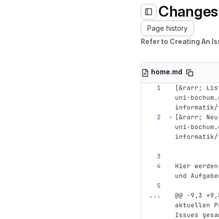
Changes
Page history
Refer to Creating An I
home.md
[
&rarr; Lis
uni-bochum.
informatik/
[
&rarr; Neu
uni-bochum.
informatik/
Hier werden
und Aufgabe
...
@@ -9,3 +9,
aktuellen P
Issues gesa