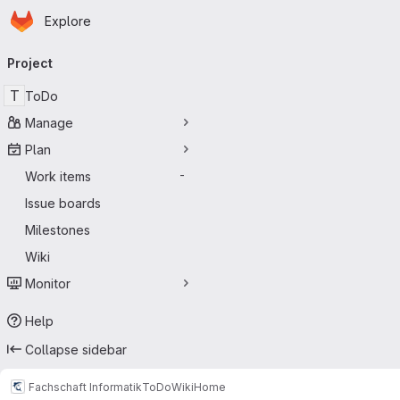
Homepage
Skip to main content
Explore
Primary navigation
Project
T
ToDo
Manage
Plan
Work items
-
Issue boards
Milestones
Wiki
Monitor
Help
Collapse sidebar
Fachschaft Informatik
ToDo
Wiki
Home